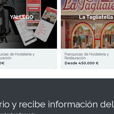
YALLEGO
La Tagliatella
uicias de Hostelería y
Franquicias de Hostelería y
uración
Restauración
0€
Desde 450.000 €
io y recibe información del