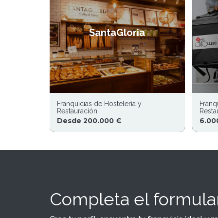
SantaGloria
Franquicias de Hostelería y
Franq
Restauración
Resta
Desde 200.000 €
6.00
Completa el formular