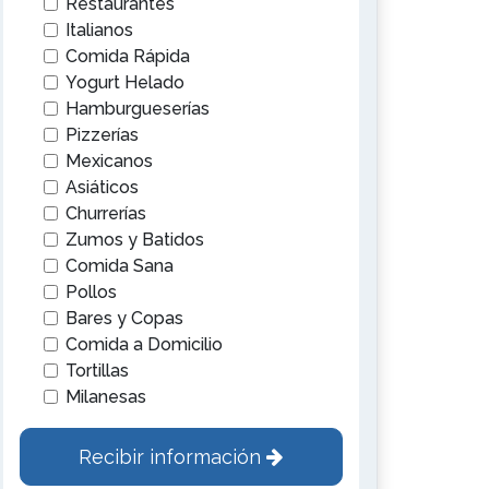
Restaurantes
Italianos
Comida Rápida
Yogurt Helado
Hamburgueserías
Pizzerías
Mexicanos
Asiáticos
Churrerías
Zumos y Batidos
Comida Sana
Pollos
Bares y Copas
Comida a Domicilio
Tortillas
Milanesas
Recibir información