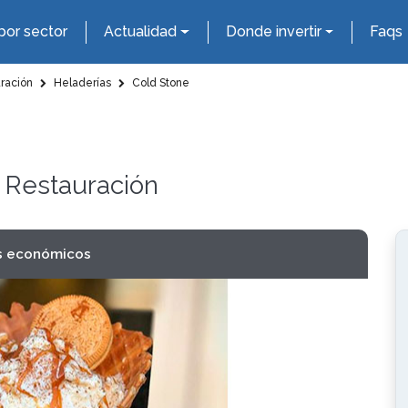
por sector
Actualidad
Donde invertir
Faqs
uración
Heladerías
Cold Stone
y Restauración
s económicos