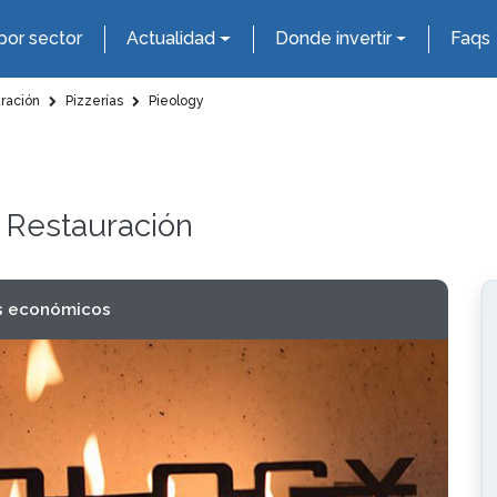
por sector
Actualidad
Donde invertir
Faqs
uración
Pizzerías
Pieology
y Restauración
s económicos