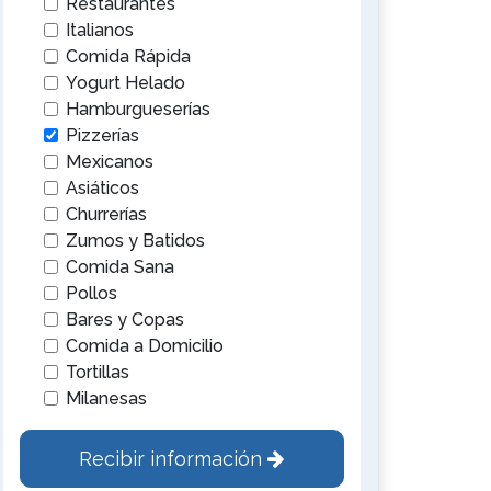
Restaurantes
Italianos
Comida Rápida
Yogurt Helado
Hamburgueserías
Pizzerías
Mexicanos
Asiáticos
Churrerías
Zumos y Batidos
Comida Sana
Pollos
Bares y Copas
Comida a Domicilio
Tortillas
Milanesas
Recibir información