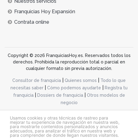
Nuestros servicios
Franquicias Hoy Expansión
Contrata online
Copyright © 2026 FranquiciasHoy.es. Reservados todos los
derechos. Prohibida la reproducción total o parcial en
cualquier formato sin previa autorización.
|
|
Consultor de franquicia
Quienes somos
Todo lo que
|
|
necesitas saber
Cómo podemos ayudarte
Registra tu
|
|
franquicia
Dossiers de franquicia
Otros modelos de
negocio
desarrollo web dinamiq
Usamos cookies y otras técnicas de rastreo para
mejorar tu experiencia de navegación en nuestra web,
para mostrarte contenidos personalizados y anuncios
adecuados, para analizar el tráfico en nuestra web y
@franquiciashoy.es |
Aviso legal
|
Política de cookies
|
Política de privacidad
para comprender de donde llegan nuestros visitantes.