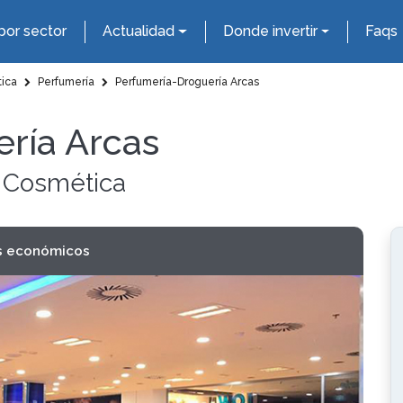
por sector
Actualidad
Donde invertir
Faqs
tica
Perfumería
Perfumería-Droguería Arcas
ría Arcas
y Cosmética
s económicos