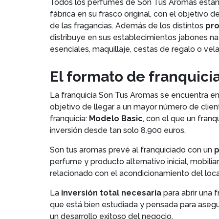
Todos los perfumes de Son Tus Aromas están e
fábrica en su frasco original, con el objetivo
de las fragancias. Además de los distintos
pro
distribuye en sus establecimientos jabones na
esenciales, maquillaje, cestas de regalo o vela
El formato de franquici
La franquicia Son Tus Aromas se encuentra e
objetivo de llegar a un mayor número de clie
franquicia:
Modelo Basic
, con el que un fran
inversión desde tan solo 8.900 euros.
Son tus aromas prevé al franquiciado con un
p
perfume y producto alternativo inicial, mobilia
relacionado con el acondicionamiento del loca
La
inversión total necesaria
para abrir una 
que está bien estudiada y pensada para asegur
un desarrollo exitoso del negocio.