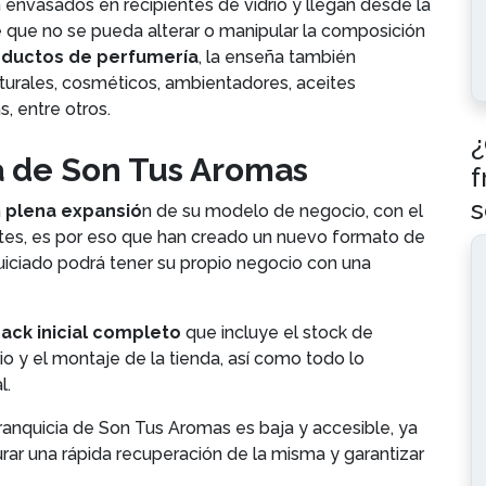
nvasados en recipientes de vidrio y llegan desde la
 de que no se pueda alterar o manipular la composición
ductos de perfumería
, la enseña también
turales, cosméticos, ambientadores, aceites
s, entre otros.
¿
a de Son Tus Aromas
f
s
n
plena expansió
n de su modelo de negocio, con el
ntes, es por eso que han creado un nuevo formato de
quiciado podrá tener su propio negocio con una
ack inicial completo
que incluye el stock de
rio y el montaje de la tienda, así como todo lo
l.
franquicia de Son Tus Aromas es baja y accesible, ya
ar una rápida recuperación de la misma y garantizar