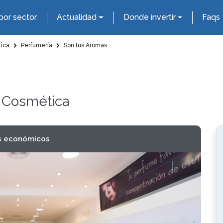
por sector
Actualidad
Donde invertir
Faqs
tica
Perfumería
Son tus Aromas
y Cosmética
s económicos