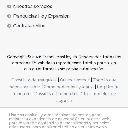
Nuestros servicios
Franquicias Hoy Expansión
Contrata online
Copyright © 2026 FranquiciasHoy.es. Reservados todos los
derechos. Prohibida la reproducción total o parcial en
cualquier formato sin previa autorización.
|
|
Consultor de franquicia
Quienes somos
Todo lo que
|
|
necesitas saber
Cómo podemos ayudarte
Registra tu
|
|
franquicia
Dossiers de franquicia
Otros modelos de
negocio
desarrollo web dinamiq
Usamos cookies y otras técnicas de rastreo para
mejorar tu experiencia de navegación en nuestra web,
para mostrarte contenidos personalizados y anuncios
adecuados, para analizar el tráfico en nuestra web y
@franquiciashoy.es |
Aviso legal
|
Política de cookies
|
Política de privacidad