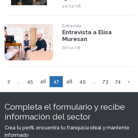
14/12/18
Entrevista
Entrevista a Elisa
Muresan
07/12/18
1
2
...
45
46
47
48
49
...
73
74
›
Completa el formulario y recibe
información del sector
Crea tu perfil, encuentra tu franquicia ideal y mantente
informado