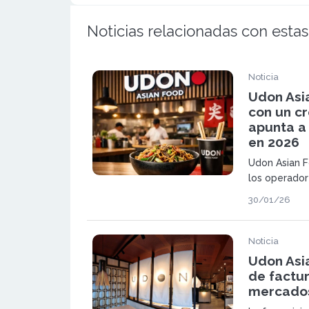
Noticias relacionadas con estas
Noticia
Udon Asi
con un cr
apunta a 
en 2026
Udon Asian 
los operador
con mejor ev
30/01/26
compañía esp
ha alcanzado
millones de 
Noticia
Udon Asi
de factur
mercados