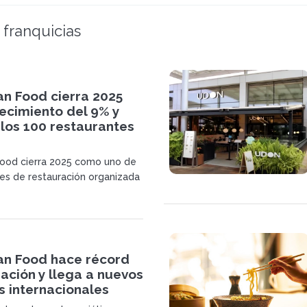
 franquicias
an Food cierra 2025
ecimiento del 9% y
los 100 restaurantes
Food cierra 2025 como uno de
es de restauración organizada
olución del mercado. La
ecializada en cocina asiática
 una facturación de 57,6
euros.
an Food hace récord
ación y llega a nuevos
 internacionales