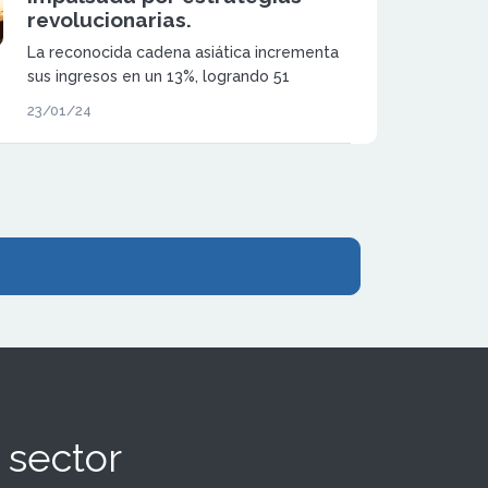
revolucionarias.
La reconocida cadena asiática incrementa
sus ingresos en un 13%, logrando 51
millones de euros en 2023, y proyecta
23/01/24
alcanzar los 55 millones en 2024.
 sector