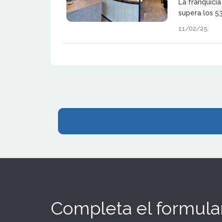
La franquicia
supera los 5
impulsa su p
11/02/25
internaciona
Ecuador
Completa el formular