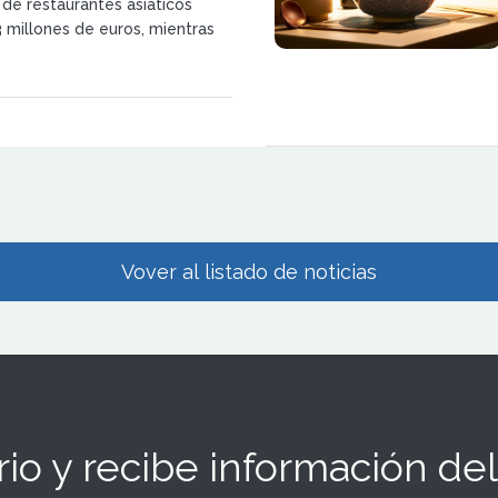
 de restaurantes asiáticos
3 millones de euros, mientras
lan de expansión nacional e
l, desembarcando en Chile y
Vover al listado de noticias
io y recibe información del