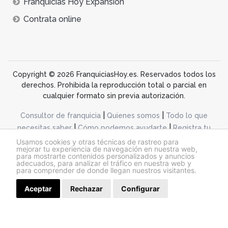
Franquicias Hoy Expansión
Contrata online
Copyright © 2026 FranquiciasHoy.es. Reservados todos los
derechos. Prohibida la reproducción total o parcial en
cualquier formato sin previa autorización.
|
|
Consultor de franquicia
Quienes somos
Todo lo que
|
|
necesitas saber
Cómo podemos ayudarte
Registra tu
|
|
franquicia
Dossiers de franquicia
Otros modelos de
Usamos cookies y otras técnicas de rastreo para
mejorar tu experiencia de navegación en nuestra web,
negocio
para mostrarte contenidos personalizados y anuncios
adecuados, para analizar el tráfico en nuestra web y
para comprender de donde llegan nuestros visitantes.
desarrollo web dinamiq
Aceptar
Rechazar
Solicitar información
Configurar
@franquiciashoy.es |
Aviso legal
|
Política de cookies
|
Política de privacidad