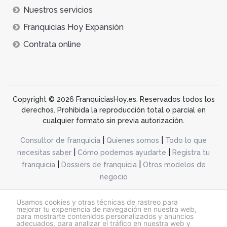
Nuestros servicios
Franquicias Hoy Expansión
Contrata online
Copyright © 2026 FranquiciasHoy.es. Reservados todos los
derechos. Prohibida la reproducción total o parcial en
cualquier formato sin previa autorización.
|
|
Consultor de franquicia
Quienes somos
Todo lo que
|
|
necesitas saber
Cómo podemos ayudarte
Registra tu
|
|
franquicia
Dossiers de franquicia
Otros modelos de
negocio
desarrollo web dinamiq
Usamos cookies y otras técnicas de rastreo para
mejorar tu experiencia de navegación en nuestra web,
para mostrarte contenidos personalizados y anuncios
adecuados, para analizar el tráfico en nuestra web y
@franquiciashoy.es |
Aviso legal
|
Política de cookies
|
Política de privacidad