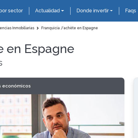
por sector
Actualidad
Donde invertir
Faqs
ncias Inmobiliarias
Franquicia J'achète en Espagne
te en Espagne
s
s económicos