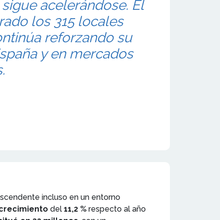
sigue acelerándose. El
ado los 315 locales
ontinúa reforzando su
España y en mercados
.
ascendente incluso en un entorno
crecimiento
del
11,2 %
respecto al año