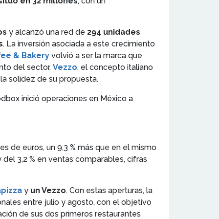
situó en 32 millones
, con un
os
y alcanzó una red de
294 unidades
s
. La inversión asociada a este crecimiento
fee & Bakery
volvió a ser la marca que
to del sector.
Vezzo
, el concepto italiano
 la solidez de su propuesta.
odbox inició operaciones en México a
nes de euros, un 9,3 % más que en el mismo
y del 3,2 % en ventas comparables, cifras
apizza
y
un Vezzo
. Con estas aperturas, la
nales entre julio y agosto, con el objetivo
ación de sus dos primeros restaurantes