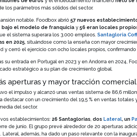
millones de euros
y el endeudamiento financiero
neto se 
e los parámetros más sólidos del sector.
pansión notable. Foodbox abrió
57 nuevos establecimient
n
bajo el modelo de franquicia
y
56 eran locales propio
que el sistema superara los 3.000 empleos.
Santagloria Cof
as en 2025
, situándose como la enseña con mayor crecimien
ed y cerró el ejercicio con ocho locales propios, confirmando
as su entrada en Portugal en 2023 y en Andorra en 2024, Fo
cado estratégico a su plan de crecimiento global.
s aperturas y mayor tracción comercial
tuvo el impulso y alcanzó unas ventas sistema de 86,6 millo
ó a destacar con un crecimiento del 19,5 % en ventas totales 
media del sector.
evos establecimientos:
26 Santaglorias
,
dos
Lateral
, un
P
rre de junio. El grupo prevé alrededor de 20 aperturas adicio
 Lateral, además, ha dado un paso relevante con la inaugur