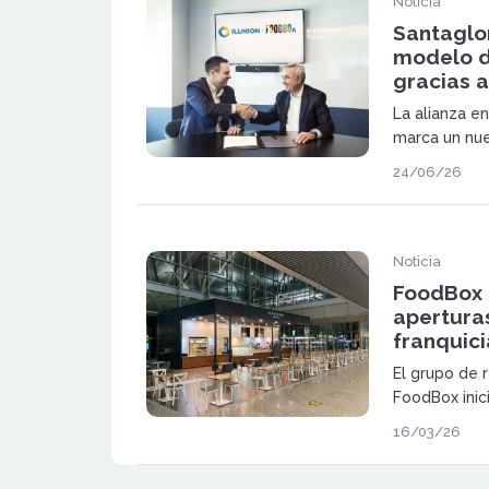
Noticia
Santaglo
modelo de
gracias 
La alianza e
marca un nu
franquicia i
24/06/26
compañías de
Santagloria 
como Centro
Noticia
FoodBox 
aperturas
franquici
El grupo de 
FoodBox inic
estrategia d
16/03/26
aperturas, c
franquicia Sa