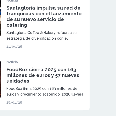
Noticia
Santagloria impulsa su red de
franquicias con el lanzamiento
de su nuevo servicio de
catering
Santagloria Coffee & Bakery refuerza su
estrategia de diversificación con el
lanzamiento de su nuevo servicio de
21/05/26
catering, una línea diseñada para impulsar
el crecimiento de su red de franquicias
mediante la captación de clientes
Noticia
corporativos y particulares.
FoodBox cierra 2025 con 163
millones de euros y 57 nuevas
unidades
FoodBox firma 2025 con 163 millones de
euros y crecimiento sostenido; 2026 llevará
el modelo multimarca a más mercados.
28/01/26