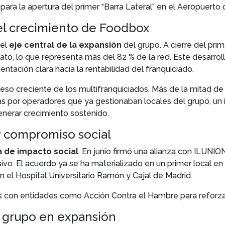
para la apertura del primer “Barra Lateral” en el Aeropuert
el crecimiento de Foodbox
 el
eje central de la expansión
del grupo. A cierre del pri
to, lo que representa más del 82 % de la red. Este desarro
ntación clara hacia la rentabilidad del franquiciado.
eso creciente de los multifranquiciados. Más de la mitad de 
por operadores que ya gestionaban locales del grupo, un in
nerar crecimiento sostenido.
y compromiso social
a de impacto social
. En junio firmó una alianza con ILUNIO
vo. El acuerdo ya se ha materializado en un primer local e
n el Hospital Universitario Ramón y Cajal de Madrid.
con entidades como Acción Contra el Hambre para reforzar 
n grupo en expansión