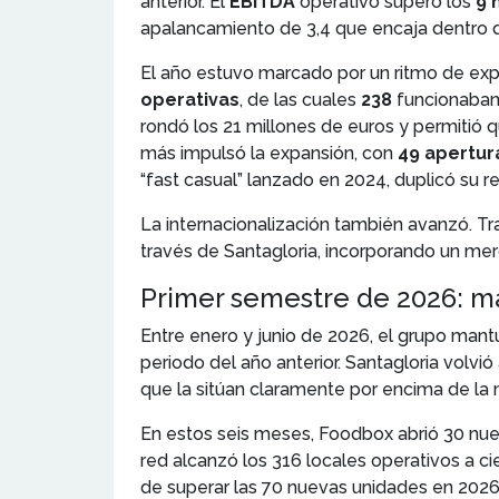
anterior. El
EBITDA
operativo superó los
9 
apalancamiento de 3,4 que encaja dentro d
El año estuvo marcado por un ritmo de ex
operativas
, de las cuales
238
funcionaba
rondó los 21 millones de euros y permitió 
más impulsó la expansión, con
49 apertur
“fast casual” lanzado en 2024, duplicó su r
La internacionalización también avanzó. Tr
través de Santagloria, incorporando un mer
Primer semestre de 2026: má
Entre enero y junio de 2026, el grupo man
periodo del año anterior. Santagloria volvi
que la sitúan claramente por encima de la 
En estos seis meses, Foodbox abrió 30 nu
red alcanzó los 316 locales operativos a cie
de superar las 70 nuevas unidades en 2026.