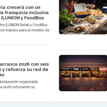
ria crecerá con un
 franquicia inclusiva
a ILUNION y FoodBox
ntre ILUNION Retail y FoodBox
evo impulso para el modelo de
nclusiva en España. Ambas
sarrollarán establecimientos
Coffee & Bakery gestionados
s Especiales de Empleo.
arranca 2026 con seis
 y refuerza su red de
as
restauración organizada
ia 2026 reforzando su
e crecimiento con seis nuevas
inco de ellas bajo el modelo de
ntagloria Coffee & Bakery.