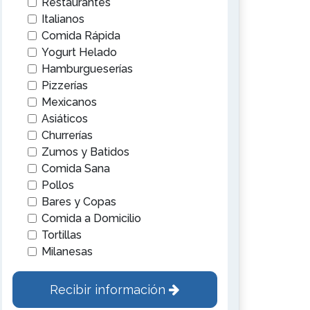
Restaurantes
Italianos
Comida Rápida
Yogurt Helado
Hamburgueserías
Pizzerías
Mexicanos
Asiáticos
Churrerías
Zumos y Batidos
Comida Sana
Pollos
Bares y Copas
Comida a Domicilio
Tortillas
Milanesas
Recibir información