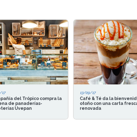
/17
13/09/17
añía del Trópico compra la
Café & Té da la bienvenid
ena de panaderías-
otoño con una carta fresc
eterías Uvepan
renovada