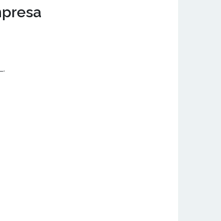
mpresa
L.