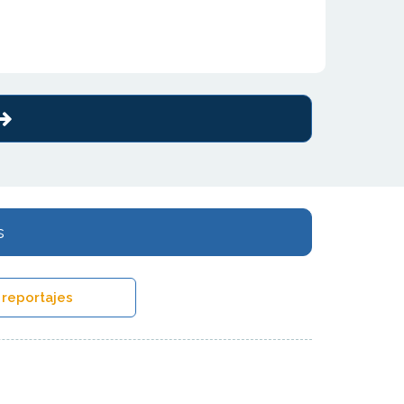
s
 reportajes