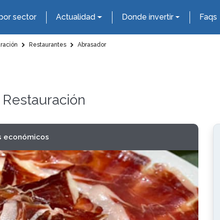
por sector
Actualidad
Donde invertir
Faqs
uración
Restaurantes
Abrasador
y Restauración
s económicos