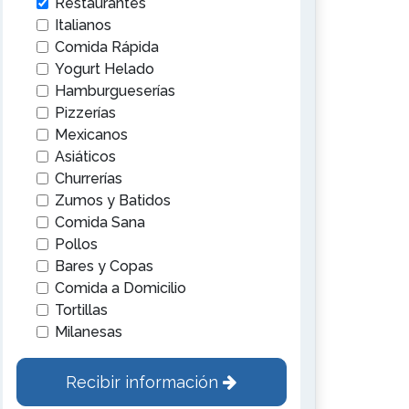
Restaurantes
Italianos
Comida Rápida
Yogurt Helado
Hamburgueserías
Pizzerías
Mexicanos
Asiáticos
Churrerías
Zumos y Batidos
Comida Sana
Pollos
Bares y Copas
Comida a Domicilio
Tortillas
Milanesas
Recibir información