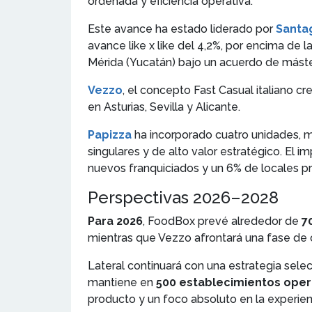
ordenada y eficiencia operativa.
Este avance ha estado liderado por
Santag
avance like x like del 4,2%, por encima d
Mérida (Yucatán) bajo un acuerdo de máster 
Vezzo
, el concepto Fast Casual italiano c
en Asturias, Sevilla y Alicante.
Papizza
ha incorporado cuatro unidades, 
singulares y de alto valor estratégico. El i
nuevos franquiciados y un 6% de locales pr
Perspectivas 2026–2028
Para 2026
, FoodBox prevé alrededor de
7
mientras que Vezzo afrontará una fase de c
Lateral continuará con una estrategia selec
mantiene en
500 establecimientos oper
producto y un foco absoluto en la experienc