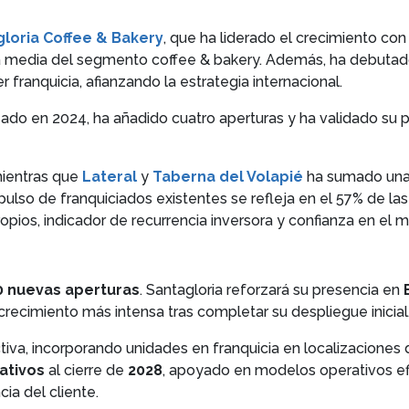
loria Coffee & Bakery
, que ha liderado el crecimiento co
e la media del segmento coffee & bakery. Además, ha debuta
franquicia, afianzando la estrategia internacional.
reado en 2024, ha añadido cuatro aperturas y ha validado su
mientras que
Lateral
y
Taberna del Volapié
ha sumado una 
mpulso de franquiciados existentes se refleja en el 57% de la
opios, indicador de recurrencia inversora y confianza en el 
0 nuevas aperturas
. Santagloria reforzará su presencia en
recimiento más intensa tras completar su despliegue inicial
tiva, incorporando unidades en franquicia en localizaciones d
ativos
al cierre de
2028
, apoyado en modelos operativos efi
ia del cliente.