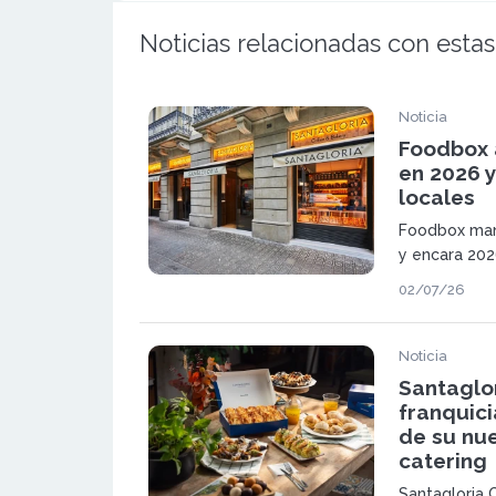
Noticias relacionadas con estas
Noticia
Foodbox 
en 2026 y
locales
Foodbox mant
y encara 202
acelerándose
02/07/26
locales oper
su presencia
internacional
Noticia
Santaglo
franquici
de su nue
catering
Santagloria 