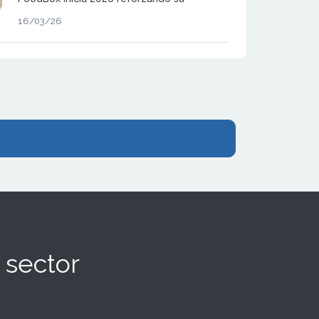
estrategia de crecimiento con seis nuevas
16/03/26
aperturas, cinco de ellas bajo el modelo de
franquicia Santagloria Coffee & Bakery.
 sector