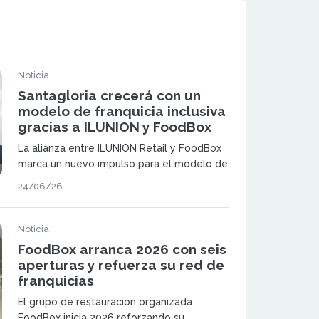
Noticia
Santagloria crecerá con un
modelo de franquicia inclusiva
gracias a ILUNION y FoodBox
La alianza entre ILUNION Retail y FoodBox
marca un nuevo impulso para el modelo de
franquicia inclusiva en España. Ambas
24/06/26
compañías desarrollarán establecimientos
Santagloria Coffee & Bakery gestionados
como Centros Especiales de Empleo.
Noticia
FoodBox arranca 2026 con seis
aperturas y refuerza su red de
franquicias
El grupo de restauración organizada
FoodBox inicia 2026 reforzando su