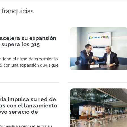
 franquicias
acelera su expansión
 supera los 315
iene el ritmo de crecimiento
6 con una expansión que sigue
. El grupo ha superado los 315
ativos y continúa reforzando
 en España y en mercados
es.
ria impulsa su red de
as con el lanzamiento
vo servicio de
Coffee & Bakery refuerza su