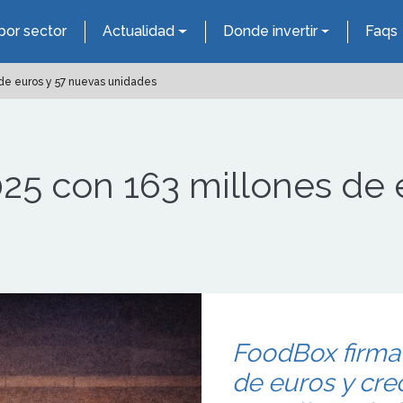
por sector
Actualidad
Donde invertir
Faqs
de euros y 57 nuevas unidades
25 con 163 millones de 
FoodBox firma
de euros y cre