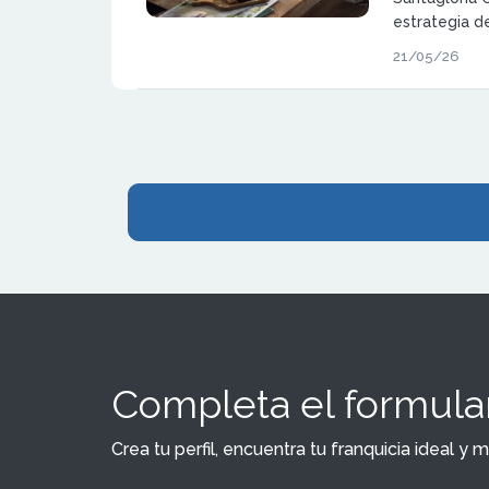
estrategia de
lanzamiento 
21/05/26
catering, una
el crecimien
mediante la 
corporativos 
Completa el formular
Crea tu perfil, encuentra tu franquicia ideal 