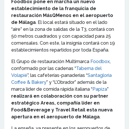
Foodbox pone en marcha un nuevo
establecimiento de la franquicia de
restauración MásQMenos en el aeropuerto
de Málaga
. El local estará situado en el lado
“aire” en la zona de salidas de la T3, contará con
50 metros cuadrados y con capacidad para 25
comensales. Con este, la insignia contará con 19
establecimientos repartidos por toda España.
El Grupo de restauración Multimarca
Foodbox
,
conformado por las cadenas “
Taberna del
Volapié
”, las cafeterías-panaderías “
Santagloria
Coffee & Bakery
” y “L’Obrador” además de la
marca líder de comida rápida italiana “
Papiza
”
realizará en colaboración con su partner
estratégico Areas, compañía líder en
Food&Beverage y Travel Retail esta nueva
apertura en el aeropuerto de Málaga
.
La enseña, ya presente en los aeropuertos de