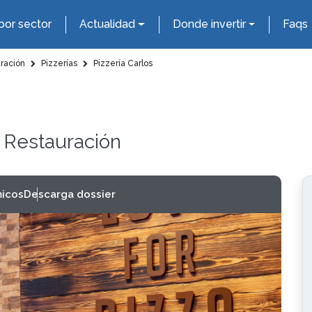
por sector
Actualidad
Donde invertir
Faqs
uración
Pizzerías
Pizzería Carlos
y Restauración
icos
Descarga dossier