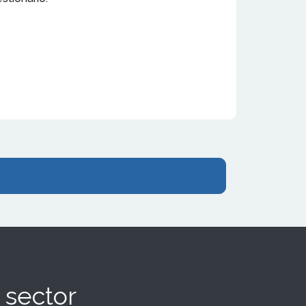
 sector