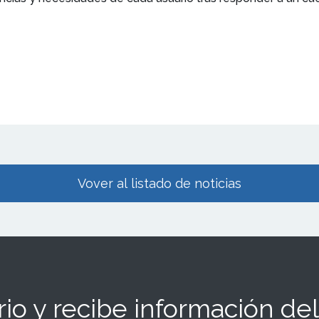
Vover al listado de noticias
io y recibe información del