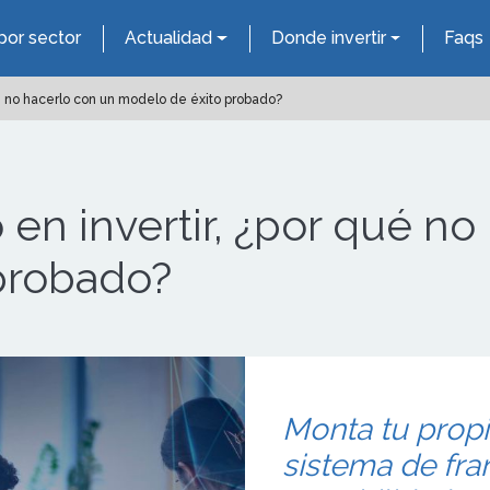
por sector
Actualidad
Donde invertir
Faqs
ué no hacerlo con un modelo de éxito probado?
 en invertir, ¿por qué no
probado?
Monta tu propi
sistema de fra