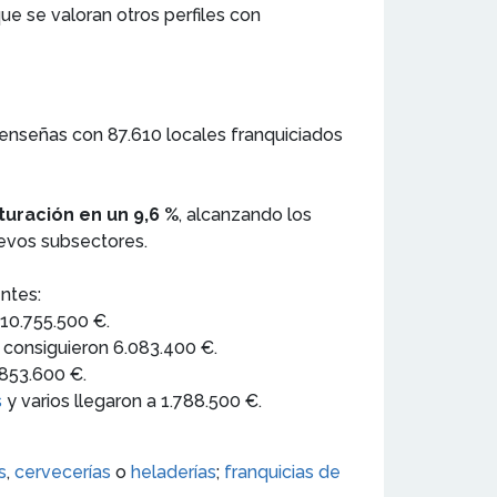
que se valoran otros perfiles con
 enseñas con 87.610 locales franquiciados
cturación en un 9,6 %
, alcanzando los
uevos subsectores.
entes:
 10.755.500 €.
s consiguieron 6.083.400 €.
.853.600 €.
s
y varios llegaron a 1.788.500 €.
s
,
cervecerías
o
heladerías
;
franquicias de