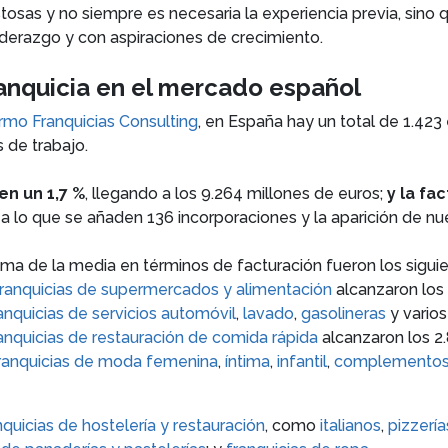
stosas y no siempre es necesaria la experiencia previa, sino 
iderazgo y con aspiraciones de crecimiento.
ranquicia en el mercado español
mo Franquicias Consulting
, en España hay un total de 1.423
 de trabajo.
en un 1,7 %
, llegando a los 9.264 millones de euros;
y la fa
 a lo que se añaden 136 incorporaciones y la aparición de n
ma de la media en términos de facturación fueron los sigui
ranquicias de supermercados y alimentación
alcanzaron los
anquicias de servicios automóvil
,
lavado
,
gasolineras
y vario
anquicias de restauración de comida rápida
alcanzaron los 2
ranquicias de moda femenina
,
íntima
,
infantil
,
complemento
nquicias de hostelería y restauración
, como
italianos
,
pizzería