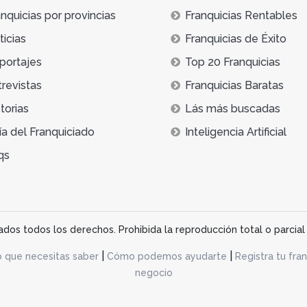
nquicias por provincias
Franquicias Rentables
icias
Franquicias de Éxito
portajes
Top 20 Franquicias
trevistas
Franquicias Baratas
torias
Lás más buscadas
ía del Franquiciado
Inteligencia Artificial
qs
os todos los derechos. Prohibida la reproducción total o parcial 
|
|
o que necesitas saber
Cómo podemos ayudarte
Registra tu fran
negocio