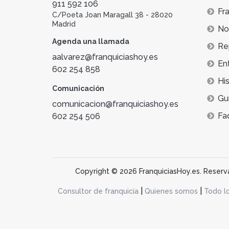
911 592 106
Fra
C/Poeta Joan Maragall 38 - 28020
Madrid
Not
Agenda una llamada
Re
aalvarez@franquiciashoy.es
En
602 254 858
His
Comunicación
Gu
comunicacion@franquiciashoy.es
Fa
602 254 506
Copyright © 2026 FranquiciasHoy.es. Reservad
|
|
Consultor de franquicia
Quienes somos
Todo l