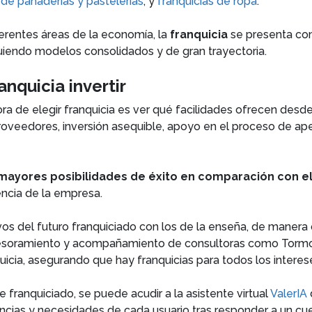
 de panaderías y pastelerías
; y
franquicias de ropa
.
ferentes áreas de la economía, la
franquicia
se presenta co
iguiendo modelos consolidados y de gran trayectoria.
anquicia invertir
ra de elegir franquicia es ver qué facilidades ofrecen desde 
oveedores, inversión asequible, apoyo en el proceso de ape
 mayores posibilidades de éxito en comparación con 
ncia de la empresa.
vos del futuro franquiciado con los de la enseña, de manera 
asesoramiento y acompañamiento de consultoras como Tormo 
icia, asegurando que hay franquicias para todos los interes
e franquiciado, se puede acudir a la asistente virtual
ValerIA
ncias y necesidades de cada usuario tras responder a un cue