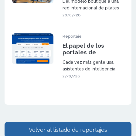
Del modelo boutique a una
red de 23 centros en
red internacional de pilates
España y Suiza
NEXES Pilates & Movement
28/07/26
fue f
Reportaje
El papel de los
portales de
franquicia en la
Cada vez más gente usa
búsqueda
asistentes de inteligencia
generativa
artificial (como ChatGPT,
27/07/26
Gemini o las
Volver al listado de reportajes