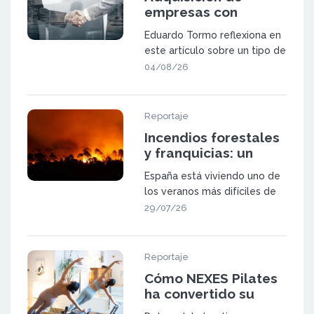
empresas con
potencial de
Eduardo Tormo reflexiona en
expansión mediante
este artículo sobre un tipo de
franquicia
oportunidad que va a ganar
04/08/26
pes
Reportaje
Incendios forestales
y franquicias: un
sector a prueba
España está viviendo uno de
los veranos más difíciles de
las últimas décadas. Los in
29/07/26
Reportaje
Cómo NEXES Pilates
ha convertido su
metodología en una