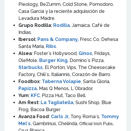
Pieology, BeZumm, Cold Stone, Pomodoro,
Casa García y la reciente adquisición de
Levadura Madre.
Grupo Rodilla
:
Rodilla
, Jamaica, Café de
Indias.
Ibersol
:
Pans & Company,
Fresc Co, Dehesa
Santa María,
Ribs
.
Alsea
: Foster´s Hollywood,
Ginos
, Fridays,
OleMole,
Burger King
, Domino´s Pizza,
Starbucks
, El Portón, Vips, The Cheesecake
Factory, Chili´s, Italiannis, Corazón de Barro.
Foodbox
:
Taberna Volapie
, Santa Gloria,
Papizza
, Mas Q Menos, L´Obrador.
Yum
:
KFC
, Pizza Hut, Taco Bell.
Am Rest
:
La Tagliatella
, Sushi Shop, Blue
Frog, Bacoa Burger.
Avanza Food
:
Carls Jr,
Tony Roma´s,
Tommy
Mel´s
, Gambrinus, Chelinda,
,
Official Irish Pubs
Cruz Blanca.